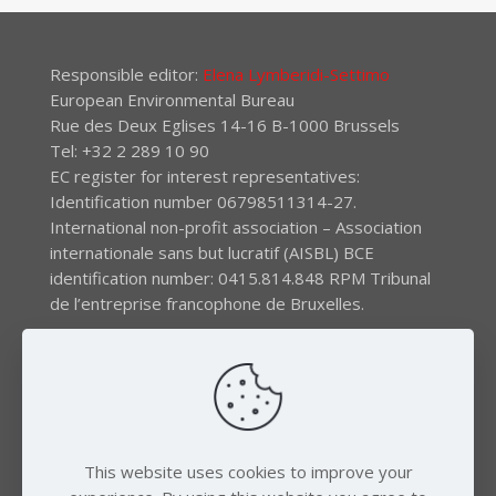
Responsible editor:
Elena Lymberidi-Settimo
European Environmental Bureau
Rue des Deux Eglises 14-16 B-1000 Brussels
Tel: +32 2 289 10 90
EC register for interest representatives:
Identification number 06798511314-27.
International non-profit association – Association
internationale sans but lucratif (AISBL) BCE
identification number: 0415.814.848 RPM Tribunal
de l’entreprise francophone de Bruxelles.
The EEB gratefully acknowledges financial support by
the LIFE program of the European Union and the
Swedish International Development Agency (SIDA) via
the Swedish Society for Nature Conservation (SSNC).
This website uses cookies to improve your